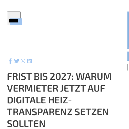
Startseite
Immobilien
Firmenprofil
Service
Ratgeber
FRIST BIS 2027: WARUM
Wertermittlung
VERMIETER JETZT AUF
Aktuelles
ktuelle Referenzen
DIGITALE HEIZ-
Kontakt
TRANSPARENZ SETZEN
SOLLTEN