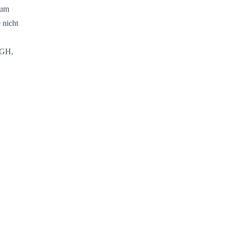
Zum
 nicht
[BGH,