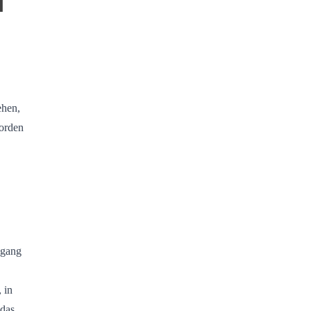
T
ehen,
worden
ngang
 in
 das