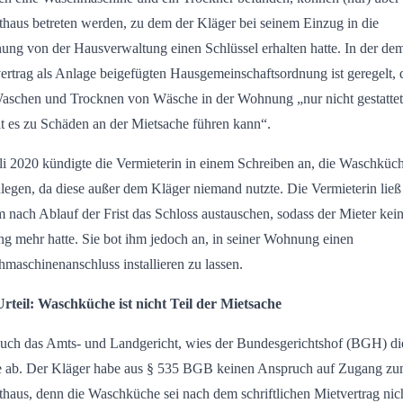
haus betreten werden, zu dem der Kläger bei seinem Einzug in die
ng von der Hausverwaltung einen Schlüssel erhalten hatte. In der de
ertrag als Anlage beigefügten Hausgemeinschaftsordnung ist geregelt, 
aschen und Trocknen von Wäsche in der Wohnung „nur nicht gestattet 
t es zu Schäden an der Mietsache führen kann“.
li 2020 kündigte die Vermieterin in einem Schreiben an, die Waschküc
zulegen, da diese außer dem Kläger niemand nutzte. Die Vermieterin ließ
 nach Ablauf der Frist das Schloss austauschen, sodass der Mieter kei
g mehr hatte. Sie bot ihm jedoch an, in seiner Wohnung einen
maschinenanschluss installieren zu lassen.
rteil: Waschküche ist nicht Teil der Mietsache
uch das Amts- und Landgericht, wies der Bundesgerichtshof (BGH) di
 ab. Der Kläger habe aus § 535 BGB keinen Anspruch auf Zugang z
haus, denn die Waschküche sei nach dem schriftlichen Mietvertrag nic