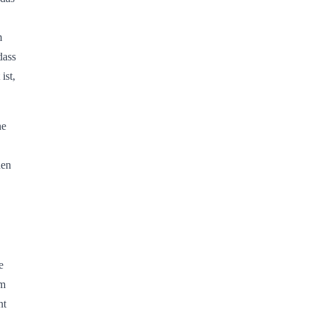
m
dass
ist,
he
nen
e
um
ht