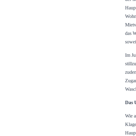
Haupt
Wohnu
Mietv
das W
sowei
Im Ju
still
zudem
Zugan
Wasch
Das U
Wie a
Klage
Haupt