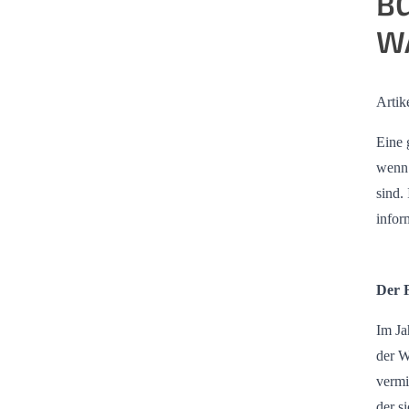
BG
W
Artik
Eine 
wenn 
sind.
infor
Der 
Im Ja
der W
vermi
der s